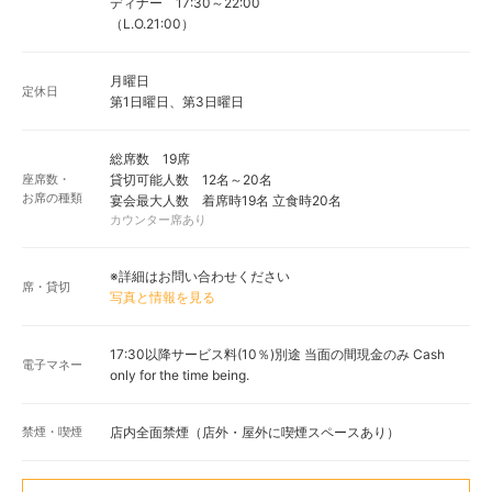
ディナー 17:30～22:00
（L.O.21:00）
月曜日
定休日
第1日曜日、第3日曜日
総席数 19席
座席数・
貸切可能人数 12名～20名
お席の種類
宴会最大人数 着席時19名 立食時20名
カウンター席あり
※詳細はお問い合わせください
席・貸切
写真と情報を見る
17:30以降サービス料(10％)別途 当面の間現金のみ Cash
電子マネー
only for the time being.
禁煙・喫煙
店内全面禁煙（店外・屋外に喫煙スペースあり）