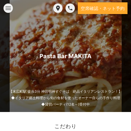
空席確認・ネット予約
Pasta Bar MAKITA
【末広町駅 徒歩3分 神田明神すぐそば 絶品イタリアンレストラン！】
◆イタリア郷土料理から旬の食材を使ったオーナー自らの手作り料理
◆貸切パーティ(12名～)受付中
こだわり