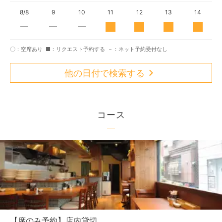
8/8
9
10
11
12
13
14
〇：空席あり
■：リクエスト予約する
－：ネット予約受付なし
他の日付で検索する
コース
【席のみ予約】店内貸切