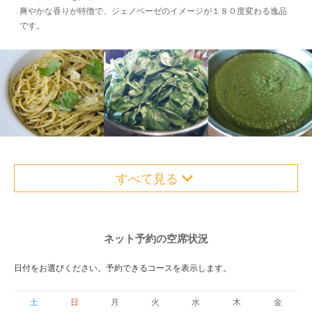
爽やかな香りが特徴で、ジェノベーゼのイメージが１８０度変わる逸品
です。
すべて見る
ネット予約の空席状況
日付をお選びください。予約できるコースを表示します。
土
日
月
火
水
木
金